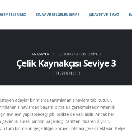
HİZMETLERİMİZ
SINAV VE BELGELENDİRME
ŞİKAYET VE İTİRAZ
K
ANASAYFA
ÇELIK KAYNAKÇISI SEVIYE 3
Çelik Kaynakçısı Seviye 3
11UY0010-3
 isteyen adaylar birimlerde tanımlanan sınavlara tabi tutulur.
tanımlanan sınavlardan başarılı olmaları gerekmektedir.Yeterlilik
n ayrı ayrı yapılabileceği gibi birlikte de yapılabilir. Ancak her
geçerlilik süresi birimin başarıldığı tarihten itibaren 2 yıldır.
esi için tüm birimlerin geçerliliğini koruyor olması gerekmektedir. Belge