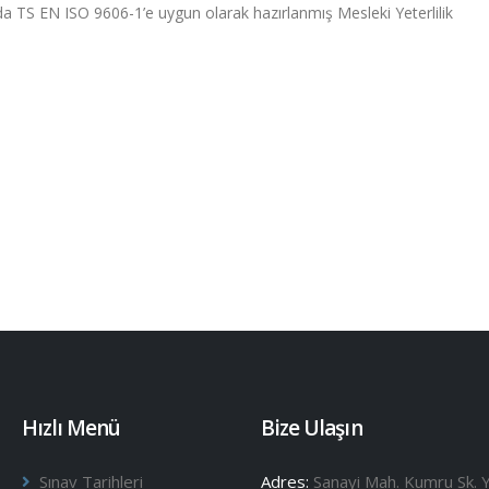
da TS EN ISO 9606-1’e uygun olarak hazırlanmış Mesleki Yeterlilik
Hızlı Menü
Bize Ulaşın
Sınav Tarihleri
Adres:
Sanayi Mah. Kumru Sk. Y