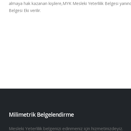
almaya hak kazanan kişilere,MYK Mesleki Yeterlilik Belgesi yanın
Belgesi Eki verilir.
Milimetrik Belgelendirme
Mesleki Yeterlilik belgenizi edinmeniz için hizmetinizdeyiz.